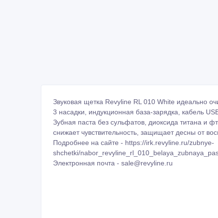
Звуковая щетка Revyline RL 010 White идеально оч
3 насадки, индукционная база-зарядка, кабель US
Зубная паста без сульфатов, диоксида титана и ф
снижает чувствительность, защищает десны от во
Подробнее на сайте - https://irk.revyline.ru/zubnye-
shchetki/nabor_revyline_rl_010_belaya_zubnaya_pa
Электронная почта - sale@revyline.ru